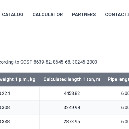
CATALOG
CALCULATOR
PARTNERS
CONTACT
ccording to GOST 8639-82; 8645-68; 30245-2003
weight 1 p.m., kg
Calculated length 1 ton, m
Pipe leng
0.224
4458.82
6.0
0.308
3249.94
6.0
0.348
2873.95
6.0