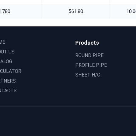
1.780
561.80
10.0
ME
Products
OUT US
ROUND PIPE
TALOG
PROFILE PIPE
LCULATOR
SHEET H/C
RTNERS
NTACTS