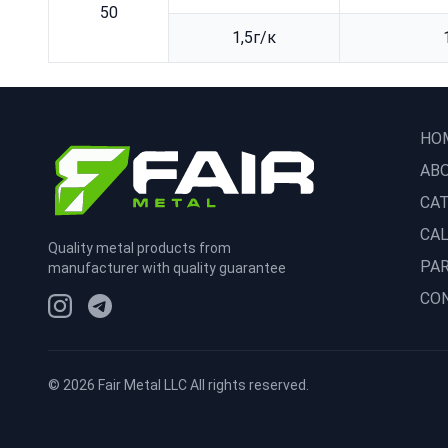
50
1,5г/к
HO
AB
CA
CA
Quality metal products from
PA
manufacturer with quality guarantee
CO
©
2026
Fair Metal LLC All rights reserved.