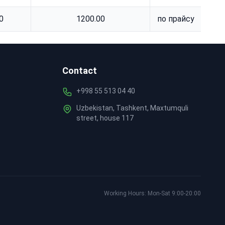
0
1200.00
по прайсу
Contact
+998 55 513 04 40
Uzbekistan, Tashkent, Maxtumquli
street, house 117
Working Hours: Mon-Sat 9:00-20:00