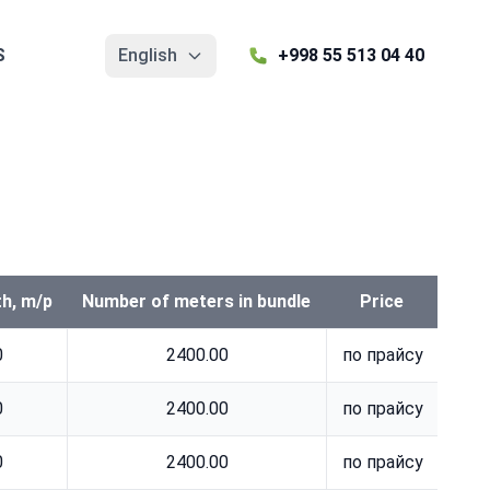
S
English
+998 55 513 04 40
th, m/p
Number of meters in bundle
Price
0
2400.00
по прайсу
0
2400.00
по прайсу
0
2400.00
по прайсу