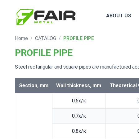
ABOUT US
Home
/
CATALOG
/
PROFILE PIPE
PROFILE PIPE
Steel rectangular and square pipes are manufactured a
Section, mm
Wall thickness, mm
Theoretical 
0,5х/к
0,7х/к
0,8х/к